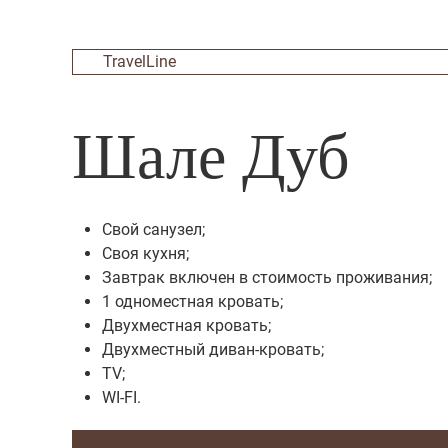
TravelLine
Шале Дуб
Cвой санузел;
Cвоя кухня;
Завтрак включен в стоимость проживания;
1 одноместная кровать;
Двухместная кровать;
Двухместный диван-кровать;
TV;
WI-FI.